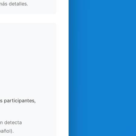
ás detalles.
s participantes,
ón detecta
añol).