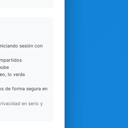
iniciando sesión con
ompartidos
nube
eo, lo verás
dos de forma segura en
rivacidad en serio y