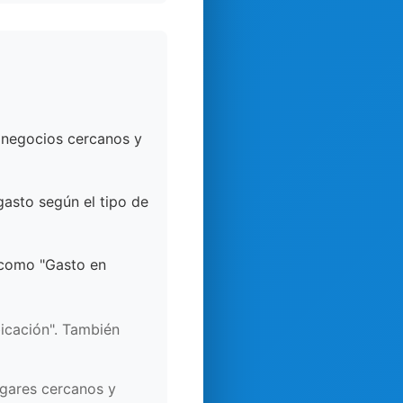
a negocios cercanos y
asto según el tipo de
e como "Gasto en
icación". También
ugares cercanos y