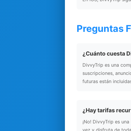
Preguntas 
¿Cuánto cuesta D
DivvyTrip es una com
suscripciones, anunci
futuras están incluid
¿Hay tarifas recu
¡No! DivvyTrip es una
vez y disfruta de tod