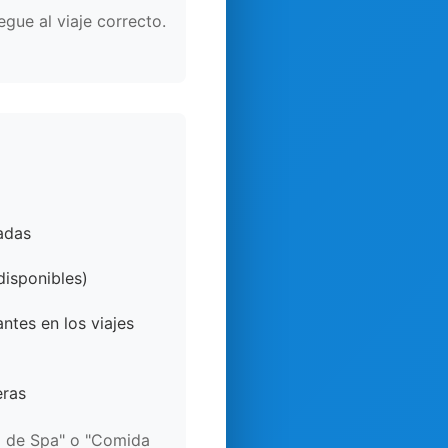
gue al viaje correcto.
adas
isponibles)
ntes en los viajes
eras
ía de Spa" o "Comida