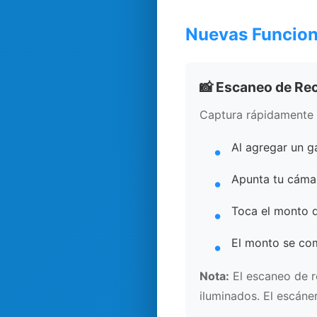
Nuevas Funcio
📸 Escaneo de Re
Captura rápidamente 
Al agregar un g
Apunta tu cámar
Toca el monto 
El monto se co
Nota:
El escaneo de r
iluminados. El escáner