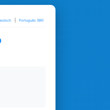
|
eutsch
Português (BR)
p