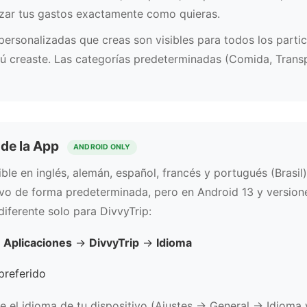
izar tus gastos exactamente como quieras.
ersonalizadas que creas son visibles para todos los partic
tú creaste. Las categorías predeterminadas (Comida, Transp
a de la App
ANDROID ONLY
ble en inglés, alemán, español, francés y portugués (Brasil)
ivo de forma predeterminada, pero en Android 13 y version
diferente solo para DivvyTrip:
→
Aplicaciones
→
DivvyTrip
→
Idioma
preferido
ue el idioma de tu dispositivo (Ajustes → General → Idioma 