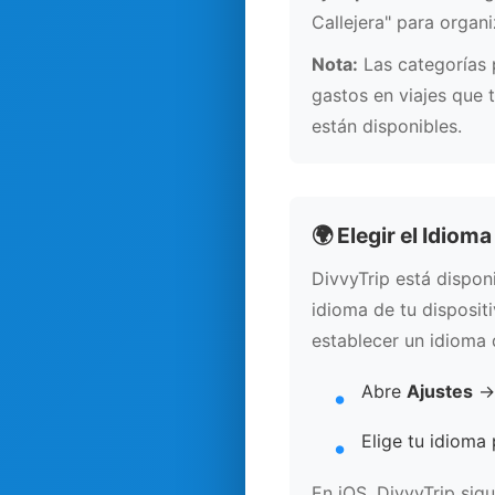
Callejera" para organ
Nota:
Las categorías p
gastos en viajes que 
están disponibles.
🌍 Elegir el Idiom
DivvyTrip está disponi
idioma de tu disposit
establecer un idioma 
Abre
Ajustes
Elige tu idioma 
En iOS, DivvyTrip sig