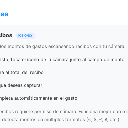
nes
cibos
IOS ONLY
los montos de gastos escaneando recibos con tu cámara:
asto, toca el ícono de la cámara junto al campo de monto
a al total del recibo
que deseas capturar
mpleta automáticamente en el gasto
ecibos requiere permiso de cámara. Funciona mejor con rec
 detecta montos en múltiples formatos (€, $, £, ¥, etc.).