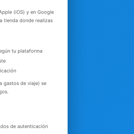
Apple (iOS) y en Google
 tienda donde realizas
egún tu plataforma
ste
licación
a gastos de viaje) se
gos.
odos de autenticación