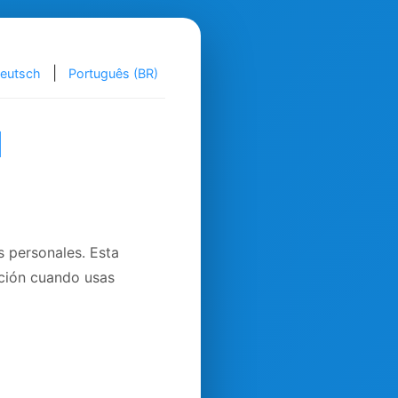
|
eutsch
Português (BR)
d
 personales. Esta
ación cuando usas