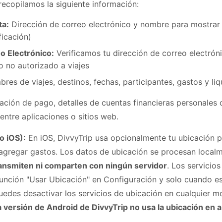
recopilamos la siguiente información:
ta:
Dirección de correo electrónico y nombre para mostrar 
ficación)
o Electrónico:
Verificamos tu dirección de correo electrón
o no autorizado a viajes
es de viajes, destinos, fechas, participantes, gastos y li
ción de pago, detalles de cuentas financieras personales o
 entre aplicaciones o sitios web.
o iOS):
En iOS, DivvyTrip usa opcionalmente tu ubicación pa
 agregar gastos. Los datos de ubicación se procesan localm
ansmiten ni comparten con ningún servidor
. Los servicio
función "Usar Ubicación" en Configuración y solo cuando 
uedes desactivar los servicios de ubicación en cualquier 
a versión de Android de DivvyTrip no usa la ubicación en 